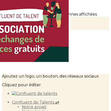
Exporter les lignes sélectionnées
Exporter toutes les colonnes
Exporter uniquement les colonnes affichées
Menu
?>
Images de la page d'accueil
Cliquez pour éditer
Ajoutez un logo, un bouton, des réseaux sociaux
Cliquez pour éditer
Confluent de Talents
▴
▾
Notre projet